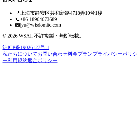
📍
上海市静安区共和新路4718弄10号1楼
📞
+86-18964673689
📧
jyu@wisdomitc.com
©
2026
WSAI.
不許複製・無断転載。
沪ICP备19026127号-1
私たちについて
お問い合わせ
料金プラン
プライバシーポリシ
ー
利用規約
返金ポリシー