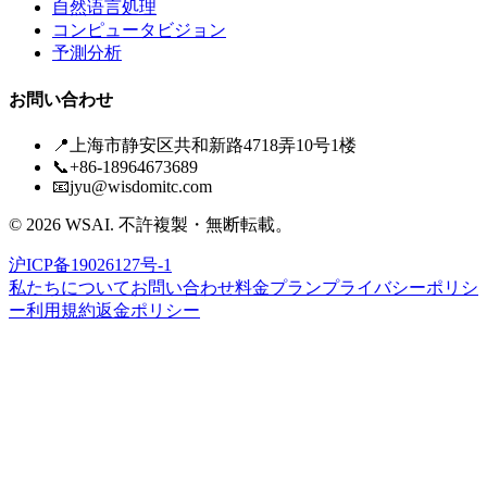
自然语言処理
コンピュータビジョン
予測分析
お問い合わせ
📍
上海市静安区共和新路4718弄10号1楼
📞
+86-18964673689
📧
jyu@wisdomitc.com
©
2026
WSAI.
不許複製・無断転載。
沪ICP备19026127号-1
私たちについて
お問い合わせ
料金プラン
プライバシーポリシ
ー
利用規約
返金ポリシー